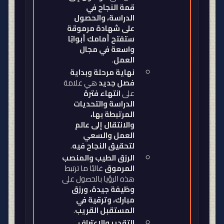
قمة النجاح في
الدراسة، والحصول
على شهادة مرموقة
ستفتح أمامك أبوابًا
واسعة في مجال
العمل
.
نهاية مرحلة وبداية
فصل جديد
هي علامة
على
انتهاء فترة
الدراسة والتحديات
المرتبطة بها،
والانتقال إلى عالم
العمل والسعي
لتحقيق النجاح فيه
.
الرزق الطيب والمنصب
المرموق
غالبًا ما ترتبط
هذه الرؤيا بالحصول على
وظيفة جيدة، ورزق
مبارك، وترقية في
المستقبل القريب
.
التقدير والاعتراف