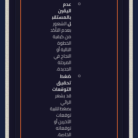
عدم
اليقين
بالمستقب
ل
الشعور
بعدم التأكد
من كيفية
الخطوة
التالية أو
النجاح في
المرحلة
الجديدة
.
ضغط
تحقيق
التوقعات
قد يشعر
الرائي
بضغط لتلبية
توقعات
الآخرين أو
توقعاته
الخاصة
.