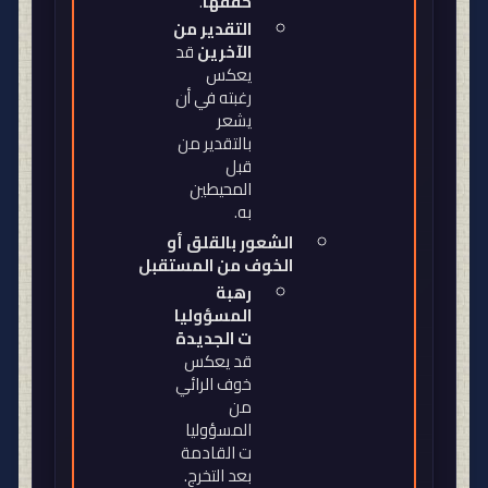
حققها
.
التقدير من
الآخرين
قد
يعكس
رغبته في أن
يشعر
بالتقدير من
قبل
المحيطين
به
.
الشعور بالقلق أو
الخوف من المستقبل
رهبة
المسؤوليا
ت الجديدة
قد يعكس
خوف الرائي
من
المسؤوليا
ت القادمة
بعد التخرج
.