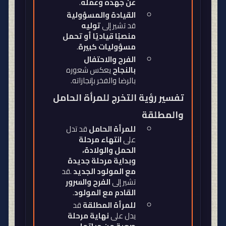
عن جهده وعمله
.
القيادة والمسؤولية
قد تشير إلى
توليه
منصبًا قياديًا أو تحمل
مسؤوليات كبيرة
.
الفرح والاحتفال
بالنجاح
يعكس شعوره
بالرضا والفخر بإنجازاته
.
تفسير رؤية التخرج للمرأة الحامل
والمطلقة
للمرأة الحامل
قد تدل
على
انتهاء مرحلة
الحمل والولادة،
وبداية مرحلة جديدة
مع المولود الجديد
.
قد
تشير إلى
الفرح والسرور
القادم مع المولود
.
للمرأة المطلقة
قد
يدل على
نهاية مرحلة