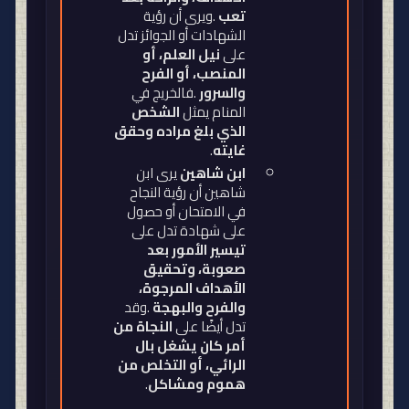
تعب
.
ويرى أن رؤية
الشهادات أو الجوائز تدل
على
نيل العلم، أو
المنصب، أو الفرح
والسرور
.
فالخريج في
المنام يمثل
الشخص
الذي بلغ مراده وحقق
غايته
.
ابن شاهين
يرى ابن
شاهين أن رؤية النجاح
في الامتحان أو حصول
على شهادة تدل على
تيسير الأمور بعد
صعوبة، وتحقيق
الأهداف المرجوة،
والفرح والبهجة
.
وقد
تدل أيضًا على
النجاة من
أمر كان يشغل بال
الرائي، أو التخلص من
هموم ومشاكل
.