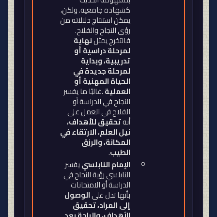
كشهادة جامعية. ولكن،
يمكن استنتاج دلالاته من
رؤى النجاح والفلاح.
فالتخرج يمثل
نهاية
لمرحلة دراسية أو
تدريبية، وبداية
لمرحلة جديدة في
الحياة المهنية أو
العملية
.
غالبًا ما يفسر
النجاح في الدراسة أو
الفلاح في العمل على
أنه
تحقيق للأهداف،
نيل العلم، الارتقاء في
المكانة، والرزق
الطيب
.
الإمام النابلسي
يفسر
النابلسي رؤية النجاح في
الدراسة أو الامتحانات
بأنها تدل على
الوصول
إلى المراد، تحقيق
الأهداف، والراحة بعد