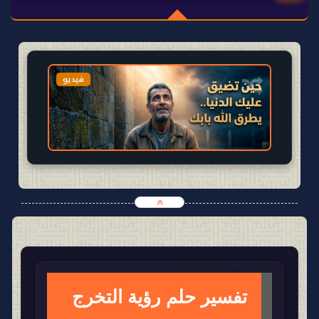
🌙 الأحلام
🧠
📚 تعليم
💊 صحة
📖 قصص
💻 تقنية
والرقية
معلومات
ووظائف
وتغذية
وثقافة
واقتصاد
عامة
الصحة


تفسير حلم رؤية التخرج