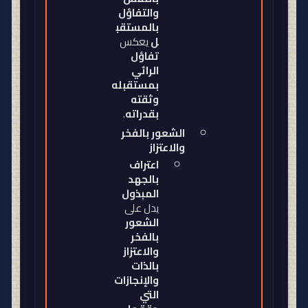
والتفاؤل
بالمستقب
ل
يعكس
تفاؤل
الرائي
بمستقبله
وثقته
بقدراته
.
الشعور بالفخر
والاعتزاز
اعتراف
بالجهد
المبذول
يدل على
الشعور
بالفخر
والاعتزاز
بالذات
والإنجازات
التي