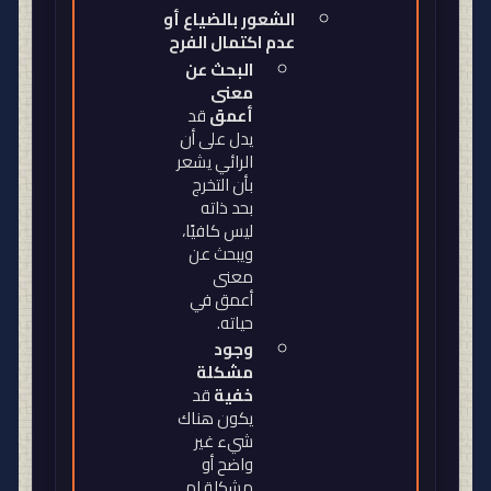
الشعور بالضياع أو
عدم اكتمال الفرح
البحث عن
معنى
أعمق
قد
يدل على أن
الرائي يشعر
بأن التخرج
بحد ذاته
ليس كافيًا،
ويبحث عن
معنى
أعمق في
حياته
.
وجود
مشكلة
خفية
قد
يكون هناك
شيء غير
واضح أو
مشكلة لم