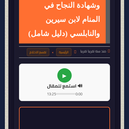
وشهادة النجاح في
المنام لابن سيرين
والنابلسي (دليل شامل)

منذ سنة تقريبا تقريبا

الرئيسية
تفسير الاحلام
>
🔊 استمع للمقال
13:25
0:00