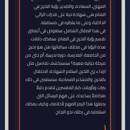
المهني، السعادة، والتقدير. رؤية التخرج في
المنام هي شهادة حية على قدرات الرائي
الداخلية، وعلى ما ينتظره في مستقبله
.
في هذا المقال الشامل، سنغوص في أعماق
تفسير رؤية التخرج في المنام. سنفكك دلالات
هذه الرؤيا في مختلف سياقاتها هل هو تخرج
من الجامعة، المدرسة، دورة تدريبية، أم حتى من
مرحلة حياتية معينة؟ سنستكشف تفاصيل مثل
ارتداء زي التخرج، استلام الشهادة، الاحتفال
بالتخرج، والمشاعر المصاحبة. سنستعين في ذلك
بتراث وتأويلات كبار المفسرين لنقدم دليلاً
متكاملاً يساعدك على فهم الرسائل التي
يحملها هذا الرمز المهم لأحلامك، وكيف يمكنك
استثماره في رحلتك نحو النجاح
.