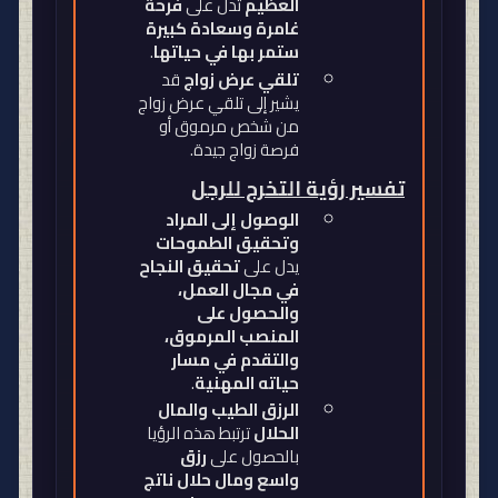
العظيم
تدل على
فرحة
غامرة وسعادة كبيرة
ستمر بها في حياتها
.
تلقي عرض زواج
قد
يشير إلى تلقي عرض زواج
من شخص مرموق أو
فرصة زواج جيدة
.
تفسير رؤية التخرج للرجل
الوصول إلى المراد
وتحقيق الطموحات
يدل على
تحقيق النجاح
في مجال العمل،
والحصول على
المنصب المرموق،
والتقدم في مسار
حياته المهنية
.
الرزق الطيب والمال
الحلال
ترتبط هذه الرؤيا
بالحصول على
رزق
واسع ومال حلال ناتج