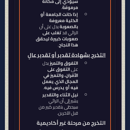
سيؤدي إلى مكانة
مرموقة
.
إذا كانت الجامعة أو
الكلية معروفة
بالصعوبة
يدل على أن
الرائي قد
تغلب على
صعوبات كبيرة ليحقق
هذا النجاح
.
التخرج بشهادة تقدير أو تقدير عالٍ
التفوق والتميز
يدل
على
التفوق على
الأقران، والتميز في
المجال الذي يعمل
فيه أو يدرس فيه
.
نيل الثناء والتقدير
يشير إلى أن الرائي
سيحظى بتقدير كبير من
قبل الآخرين
.
التخرج من مرحلة غير أكاديمية