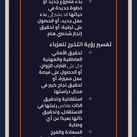
بدء مشروع جديد أو
خطوة جديدة في
حياتها
قد يشير إلى
بدء
عمل جديد، أو الحصول
على ترقية، أو تحقيق
إنجاز شخصي هام
.
تفسير رؤية التخرج للعزباء
تحقيق الأماني
العاطفية والمهنية
تدل على
اقتراب الزواج،
أو الحصول على فرصة
عمل مميزة، أو
تحقيق نجاح كبير في
مجال دراستها
.
استقلالية وتحقيق
الذات
يعكس
رغبتها في
الاستقلال، وتحقيق
ذاتها بعيدًا عن أي
وصاية
.
السعادة والفرح