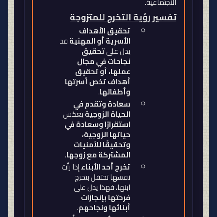
الاجتماعية
.
تفسير رؤية التخرج للمتزوجة
تحقيق الأهداف
الأسرية أو المهنية
قد
يدل على
تحقيق
نجاحات في مجال
عملها، أو تحقيق
أهداف تخص أسرتها
وأطفالها
.
سعادة وتقدم في
الحياة الزوجية
يعكس
استقرارًا وسعادة في
حياتها الزوجية،
وتحقيقًا للأمنيات
المشتركة مع زوجها
.
تخرج أحد الأبناء
إذا رأت
نفسها تحتفل بتخرج
ابنها، فهذا يدل على
فرحتها بإنجازات
أبنائها ونجاحهم
.