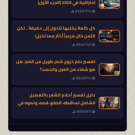
احترافية في 2026 (الجزء الأول)
٢٥‏/٢‏/١٤٤٨ هـ
كل كلمة يكتبها تتحول إلى حقيقة.. لكن
الثمن كان مرعباً أكثر مما تخيل!
١٧‏/٢‏/١٤٤٨ هـ
تفسير حلم خروج شعر طويل من الفم: هل
هو شفاء من العين والحسد؟
٢٥‏/١‏/١٤٤٨ هـ
دليل تفسير أحلام الشعر بالتفصيل
الشامل تساقطه، الصلع، قصه، ونموه في
كف اليد أو وجه المرأة وعلاقته بنفسيتك
٢٤‏/١‏/١٤٤٨ هـ
وصحتك