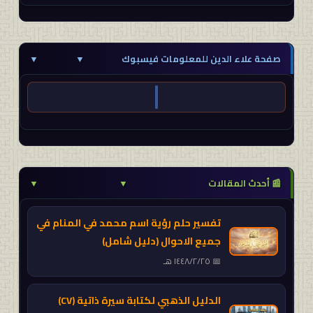
صفحة علاء الدين للمعلومات فيسبوك
▼
▼
📰 أحدث المقالات
▼
▼
تفسير حلم رؤية اسم محمد في المنام في
جميع الاحوال (دليل شامل)
٢٥‏/٢‏/١٤٤٨ هـ
الدليل الذهبي لكتابة سيرة ذاتية (CV)