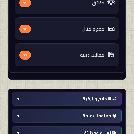
💡
حقائق
19
📜
حكم وأمثال
18
🕌
مقالات دينية
11
🌙 الأحلام والرقية
▼
تفسير الاحلام
🧠 معلومات عامة
▼
بنك المعلومات
📚 تعليم ووظائف
▼