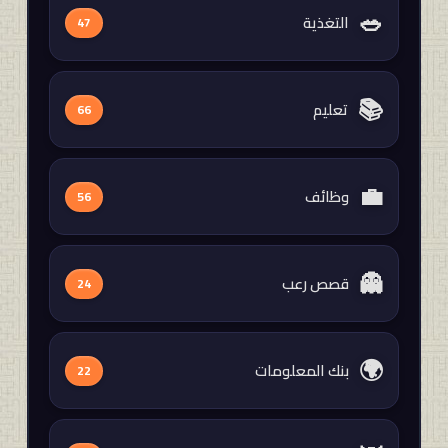
🥗
التغذية
47
📚
تعليم
66
💼
وظائف
56
👻
قصص رعب
24
🌍
بنك المعلومات
22