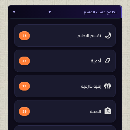
تصفح حسب القسم
▼
▼
🌙
تفسير الاحلام
28
📿
أدعية
37
🤲
رقية شرعية
13
🏥
الصحة
59